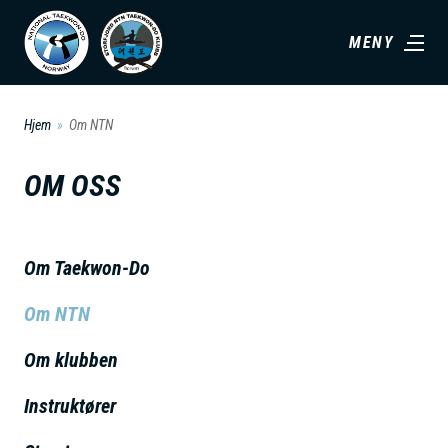
H
MENY
o
p
p
Hjem
Om NTN
t
i
OM OSS
l
h
o
Om Taekwon-Do
v
Om NTN
e
d
Om klubben
i
n
Instruktører
n