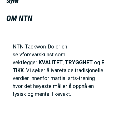
Styret
h
o
OM NTN
l
d
NTN Taekwon-Do er en
selvforsvarskunst som
vektlegger
KVALITET
,
TRYGGHET
og
E
TIKK
. Vi søker å ivareta de tradisjonelle
verdier innenfor martial arts-trening
hvor det høyeste mål er å oppnå en
fysisk og mental likevekt.