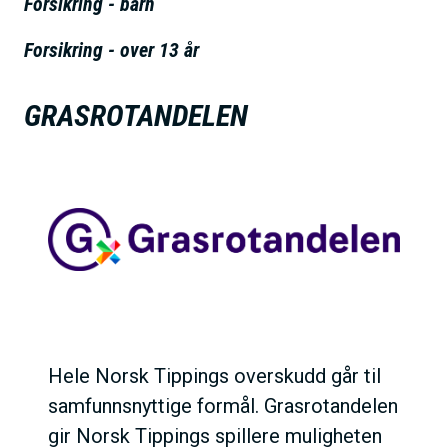
Forsikring - barn
h
o
Forsikring - over 13 år
l
d
GRASROTANDELEN
Hele Norsk Tippings overskudd går til
samfunnsnyttige formål. Grasrotandelen
gir Norsk Tippings spillere muligheten