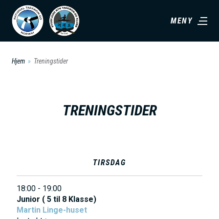
H
MENY
o
p
p
Hjem
Treningstider
t
i
l
TRENINGSTIDER
h
o
v
e
TIRSDAG
d
i
18:00 - 19:00
n
Junior ( 5 til 8 Klasse)
Martin Linge-huset
n