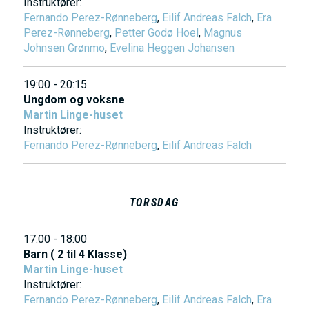
Instruktører:
h
Fernando Perez-Rønneberg
,
Eilif Andreas Falch
,
Era
o
Perez-Rønneberg
,
Petter Godø Hoel
,
Magnus
Johnsen Grønmo
,
Evelina Heggen Johansen
l
d
19:00 - 20:15
Ungdom og voksne
Martin Linge-huset
Instruktører:
Fernando Perez-Rønneberg
,
Eilif Andreas Falch
TORSDAG
17:00 - 18:00
Barn ( 2 til 4 Klasse)
Martin Linge-huset
Instruktører:
Fernando Perez-Rønneberg
,
Eilif Andreas Falch
,
Era