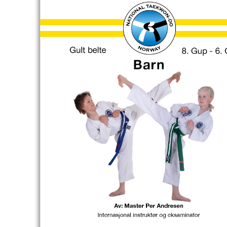
N
M
E
N
U