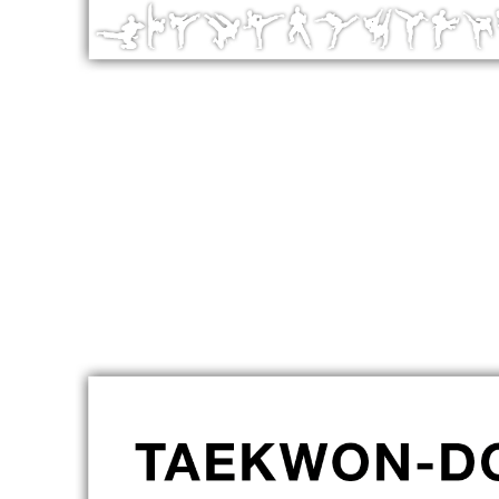
V
E
D
O
M
A
I