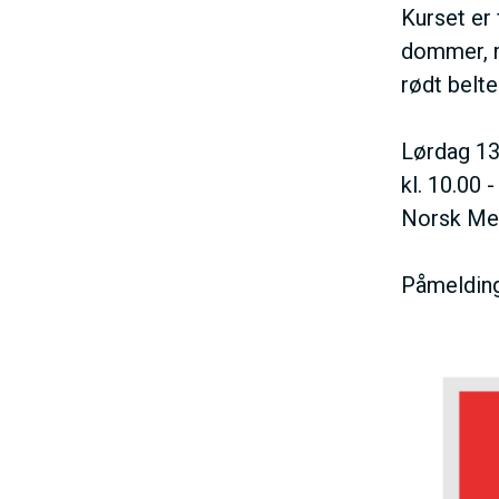
N
Kurset er
dommer, m
M
rødt belte
E
Lørdag 13.
kl. 10.00
N
Norsk Mes
U
Påmelding