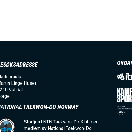
ORGA
BESØKSADRESSE
kulebrauta
artin Linge Huset
210
Valldal
orge
NATIONAL TAEKWON-DO NORWAY
Storfjord NTN Taekwon-Do Klubb er
medlem av National Taekwon-Do