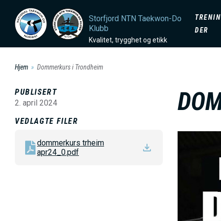
H
D
TRENIN
Storfjord NTN Taekwon-Do
o
Klubb
DER
p
O
Kvalitet, trygghet og etikk
p
t
Hjem
Dommerkurs i Trondheim
M
i
PUBLISERT
DOM
l
A
2. april 2024
h
VEDLAGTE FILER
o
I
B
v
dommerkurs trheim
i
apr24_0.pdf
e
N
l
d
d
i
M
e
n
n