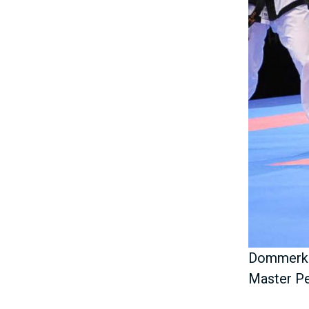
V
E
D
O
M
A
Dommerkur
I
Master Pe