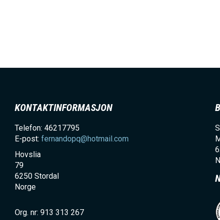
KONTAKTINFORMASJON
Telefon: 46217795
S
E-post:
fernandopq@hotmail.com
M
6
Hovslia
N
79
6250
Stordal
Norge
Org. nr: 913 313 267