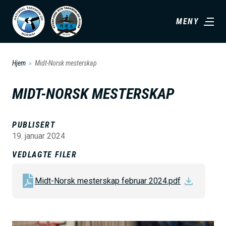
H
MENY
o
p
p
Hjem
Midt-Norsk mesterskap
t
i
MIDT-NORSK MESTERSKAP
l
h
PUBLISERT
o
19. januar 2024
v
VEDLAGTE FILER
e
d
Midt-Norsk mesterskap februar 2024.pdf
i
n
n