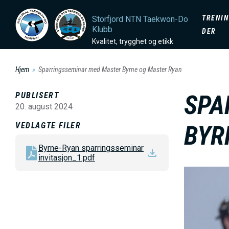
H
D
TRENIN
Storfjord NTN Taekwon-Do
o
Klubb
DER
p
O
Kvalitet, trygghet og etikk
p
t
Hjem
Sparringsseminar med Master Byrne og Master Ryan
M
i
PUBLISERT
SPA
l
A
20. august 2024
h
VEDLAGTE FILER
BYR
o
I
v
Byrne-Ryan sparringsseminar
invitasjon_1.pdf
e
N
B
d
i
i
M
l
n
d
n