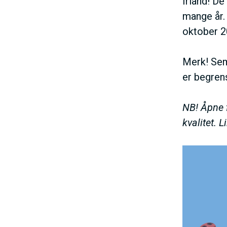
Irland! De
V
mange år.
oktober 
E
Merk! Semi
D
er begrens
O
NB! Åpne f
kvalitet. 
M
A
I