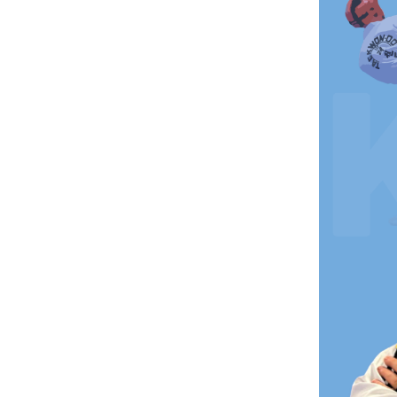
N
M
E
N
U