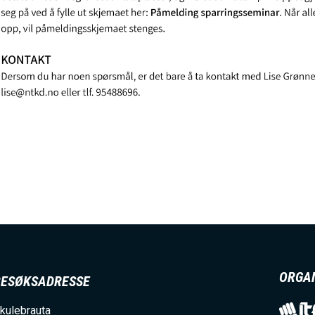
ORGA
BESØKSADRESSE
kulebrauta