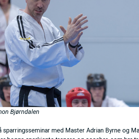
mon Bjørndalen
å sparringsseminar med Master Adrian Byrne og Ma