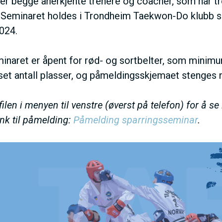
 er begge anerkjente trenere og coacher, som har tre
 Seminaret holdes i Trondheim Taekwon-Do klubb sin
2024.
naret er åpent for rød- og sortbelter, som minimum
et antall plasser, og påmeldingsskjemaet stenges nå
ilen i menyen til venstre (øverst på telefon) for å se
Link til påmelding:
Påmelding sparringsseminar
.