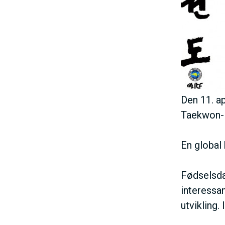
E
h
o
N
l
d
U
S
Den 11. ap
Taekwon-
A
En global 
C
Fødselsda
T
interessa
utvikling.
I