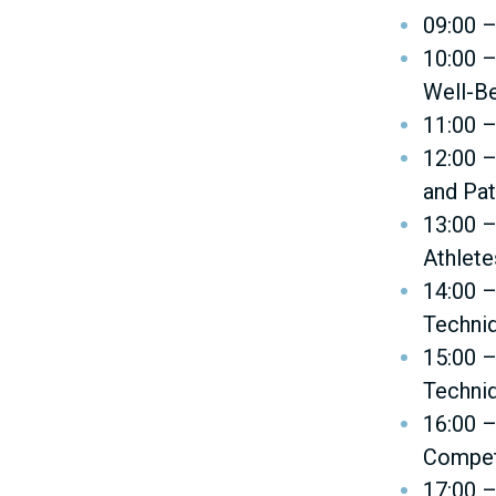
N
09:00 –
10:00 –
M
Well-B
11:00 –
E
12:00 –
and Pat
N
13:00 –
Athlete
U
14:00 –
Techniq
15:00 –
Techni
16:00 –
Compet
17:00 –