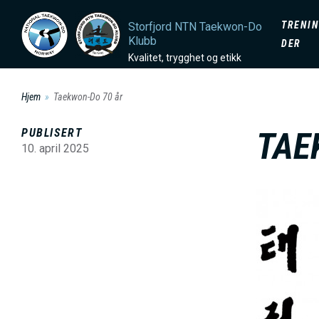
H
D
TRENIN
Storfjord NTN Taekwon-Do
o
Klubb
DER
p
O
Kvalitet, trygghet og etikk
p
t
Hjem
Taekwon-Do 70 år
M
i
PUBLISERT
TAE
l
A
10. april 2025
h
o
I
B
v
i
e
N
l
d
d
i
M
e
n
n