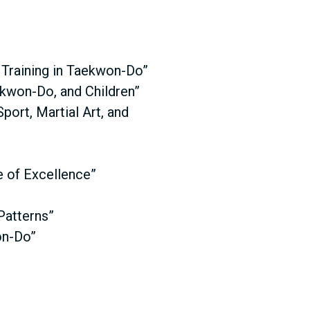
l Training in Taekwon-Do”
ekwon-Do, and Children”
ort, Martial Art, and
e of Excellence”
Patterns”
on-Do”