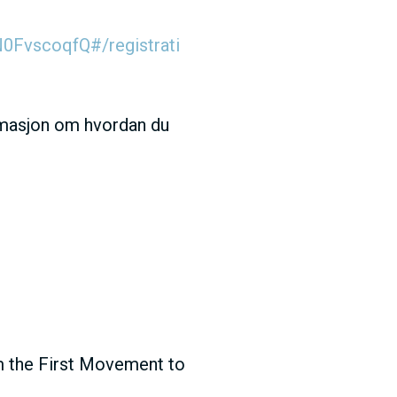
0FvscoqfQ#/registrati
ormasjon om hvordan du
om the First Movement to