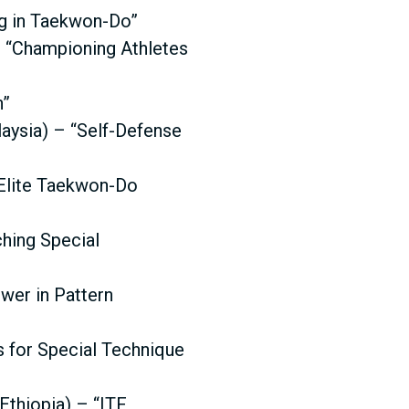
ng in Taekwon-Do”
– “Championing Athletes
n”
aysia) – “Self-Defense
r Elite Taekwon-Do
hing Special
wer in Pattern
s for Special Technique
thiopia) – “ITF