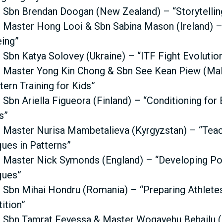
 Sbn Brendan Doogan (New Zealand) – “Storytelli
 Master Hong Looi & Sbn Sabina Mason (Ireland) 
eing”
 Sbn Katya Solovey (Ukraine) – “ITF Fight Evolutio
 Master Yong Kin Chong & Sbn See Kean Piew (Mal
tern Training for Kids”
 Sbn Ariella Figueora (Finland) – “Conditioning fo
s”
 Master Nurisa Mambetalieva (Kyrgyzstan) – “Teac
ues in Patterns”
 Master Nick Symonds (England) – “Developing Po
ques”
 Sbn Mihai Hondru (Romania) – “Preparing Athlete
ition”
 Sbn Tamrat Feyessa & Master Wogayehu Behailu (E