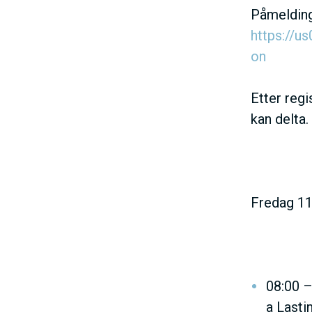
Påmelding
V
https://
on
E
Etter reg
D
kan delta.
O
M
Fredag 11.
A
I
08:00 –
a Lasti