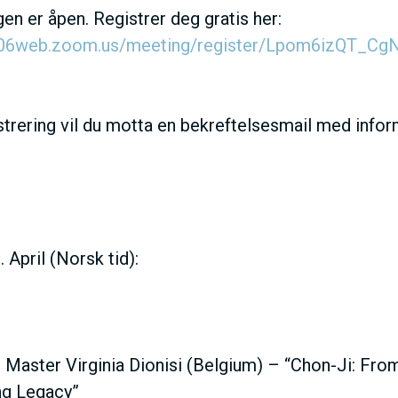
en er åpen. Registrer deg gratis her:
us06web.zoom.us/meeting/register/Lpom6izQT_CgN
istrering vil du motta en bekreftelsesmail med inf
 April (Norsk tid):
 Master Virginia Dionisi (Belgium) – “Chon-Ji: Fr
ng Legacy”