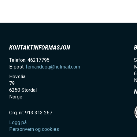
KONTAKTINFORMASJON
Telefon: 46217795
S
E-post:
fernandopq@hotmail.com
M
6
Hovslia
N
79
6250
Stordal
Norge
Org. nr: 913 313 267
Logg på
Personvern og cookies