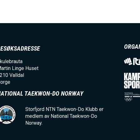
ORGA
BESØKSADRESSE
kulebrauta
artin Linge Huset
210
Valldal
orge
NATIONAL TAEKWON-DO NORWAY
Storfjord NTN Taekwon-Do Klubb er
medlem av National Taekwon-Do
Norway.